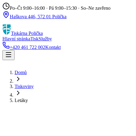
Po–Čt 9:00–16:00 · Pá 9:00–15:30 · So–Ne zavřeno
Haškova 446, 572 01 Polička
Tiskárna Polička
Hlavní stránka
Tisk
Služby
+420 461 722 002
Kontakt
Domů
Tiskoviny
Letáky