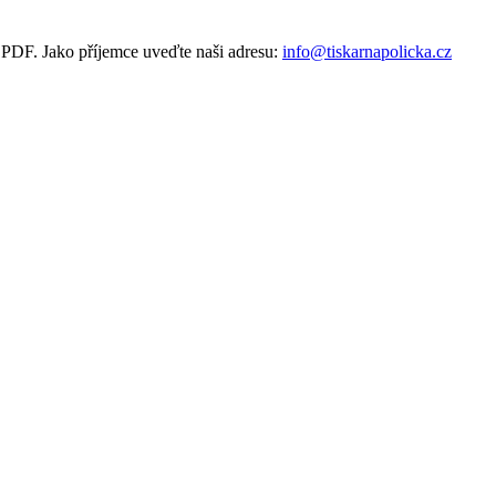
u PDF. Jako příjemce uveďte naši adresu:
info@tiskarnapolicka.cz