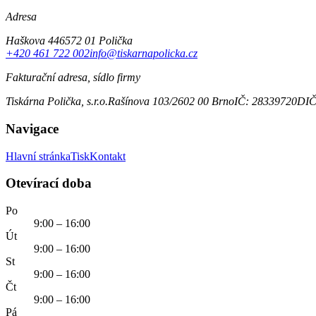
Adresa
Haškova 446
572 01 Polička
+420 461 722 002
info@tiskarnapolicka.cz
Fakturační adresa, sídlo firmy
Tiskárna Polička, s.r.o.
Rašínova 103/2
602 00 Brno
IČ: 28339720
DIČ
Navigace
Hlavní stránka
Tisk
Kontakt
Otevírací doba
Po
9:00 – 16:00
Út
9:00 – 16:00
St
9:00 – 16:00
Čt
9:00 – 16:00
Pá