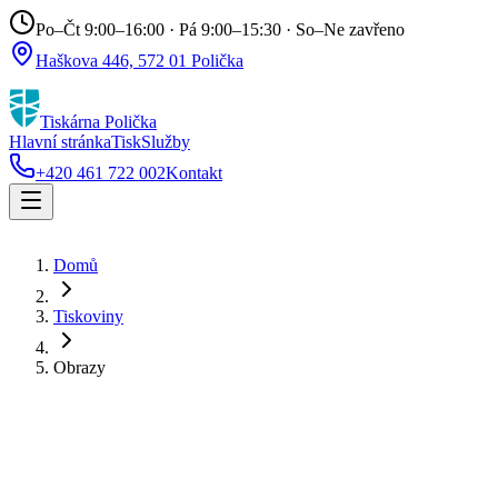
Po–Čt 9:00–16:00 · Pá 9:00–15:30 · So–Ne zavřeno
Haškova 446, 572 01 Polička
Tiskárna Polička
Hlavní stránka
Tisk
Služby
+420 461 722 002
Kontakt
Domů
Tiskoviny
Obrazy