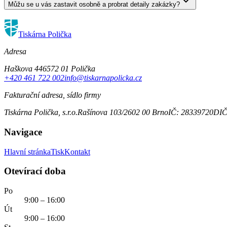
Můžu se u vás zastavit osobně a probrat detaily zakázky?
Tiskárna Polička
Adresa
Haškova 446
572 01 Polička
+420 461 722 002
info@tiskarnapolicka.cz
Fakturační adresa, sídlo firmy
Tiskárna Polička, s.r.o.
Rašínova 103/2
602 00 Brno
IČ: 28339720
DIČ
Navigace
Hlavní stránka
Tisk
Kontakt
Otevírací doba
Po
9:00 – 16:00
Út
9:00 – 16:00